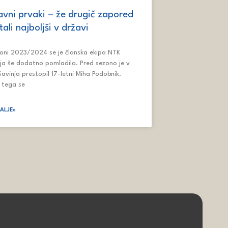
avni prvaki – že drugič zapored
ali najboljši v državi
oni 2023/2024 se je članska ekipa NTK
ja še dodatno pomladila. Pred sezono je v
avinja prestopil 17-letni Miha Podobnik.
 tega se
DALJE»