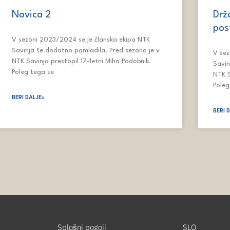
Novica 2
Drž
post
V sezoni 2023/2024 se je članska ekipa NTK
Savinja še dodatno pomladila. Pred sezono je v
V sez
NTK Savinja prestopil 17-letni Miha Podobnik.
Savin
Poleg tega se
NTK S
Poleg
BERI DALJE»
BERI 
Splošni pogoji
SLO